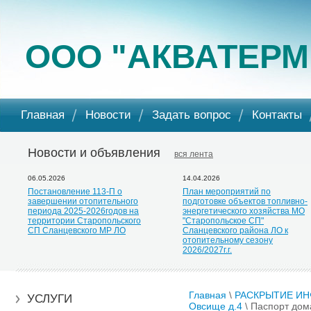
ООО "АКВАТЕРМ
Главная
Новости
Задать вопрос
Контакты
Новости и объявления
вся лента
06.05.2026
14.04.2026
Постановление 113-П о
План мероприятий по
завершении отопительного
подготовке объектов топливно-
периода 2025-2026годов на
энергетического хозяйства МО
территории Старопольского
"Старопольское СП"
СП Сланцевского МР ЛО
Сланцевского района ЛО к
отопительному сезону
2026/2027г.г.
Главная
\
РАСКРЫТИЕ И
УСЛУГИ
Овсище д.4
\
Паспорт дом