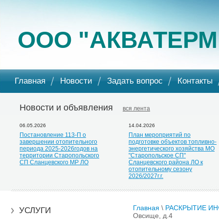
ООО "АКВАТЕРМ
Главная
Новости
Задать вопрос
Контакты
Новости и объявления
вся лента
06.05.2026
14.04.2026
Постановление 113-П о
План мероприятий по
завершении отопительного
подготовке объектов топливно-
периода 2025-2026годов на
энергетического хозяйства МО
территории Старопольского
"Старопольское СП"
СП Сланцевского МР ЛО
Сланцевского района ЛО к
отопительному сезону
2026/2027г.г.
Главная
\
РАСКРЫТИЕ И
УСЛУГИ
Овсище, д.4